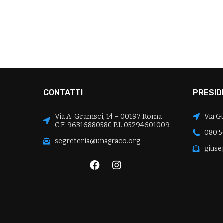
CONTATTI
PRESID
Via A. Gramsci, 14 – 00197 Roma
Via G
C.F. 96316880580 P.I. 05294601009
080 5
segreteria@unagraco.org
giuse