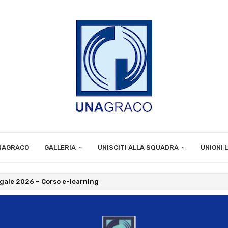
UNAGRACO
GALLERIA
UNISCITI ALLA SQUADRA
UNIONI 
egale 2026 – Corso e-learning
gale e Sostenibilità 2026 – Corso e-learning
 negli Enti Locali 2026 – Corso e-learning