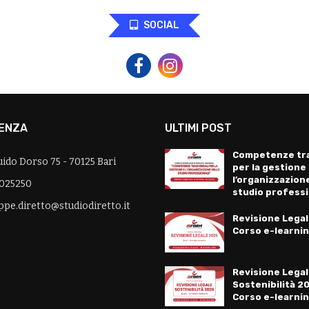
SOCIAL
ENZA
ULTIMI POST
Competenze tra
uido Dorso 75 - 70125 Bari
per la gestione
l’organizzazione
025250
studio profess
ppe.diretto@studiodiretto.it
Revisione Legal
Corso e-learni
Revisione Legal
Sostenibilità 2
Corso e-learni