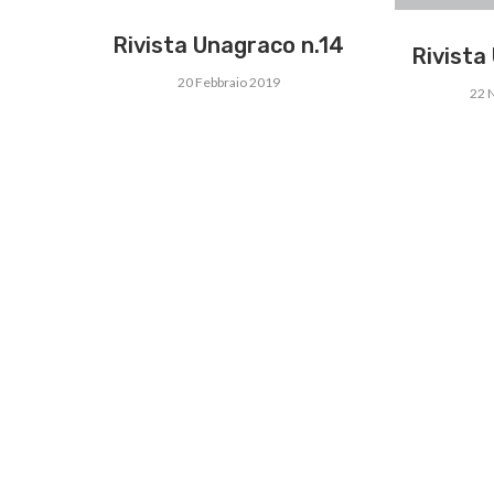
Rivista Unagraco n.14
Rivista
20 Febbraio 2019
22 