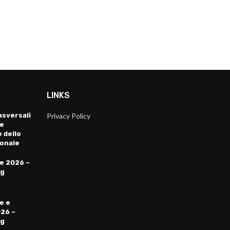
LINKS
sversali
Privacy Policy
 e
 dello
ionale
e 2026 –
ng
e e
026 –
ng