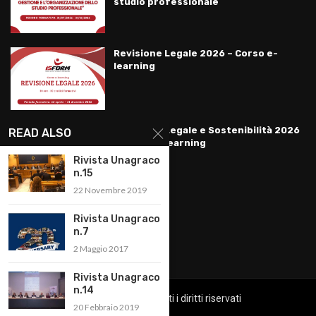
studio professionale
Revisione Legale 2026 – Corso e-
learning
Revisione Legale e Sostenibilità 2026
READ ALSO
– Corso e-learning
Rivista Unagraco
n.15
22 Novembre 2019
LINKS
Rivista Unagraco
n.7
Privacy Policy
2 Maggio 2017
Rivista Unagraco
n.14
Copyright @2022 Tutti i diritti riservati
20 Febbraio 2019