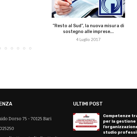
“Resto al Sud”, la nuova misura di
sostegno alle imprese...
4 Luglio 2017
ENZA
ULTIMI POST
Competenze tra
uido Dorso 75 - 70125 Bari
per la gestione
l’organizzazione
025250
studio profess