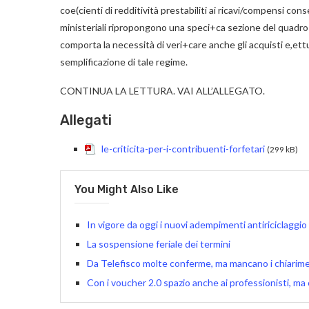
coe(cienti di redditività prestabiliti ai ricavi/compensi co
ministeriali ripropongono una speci+ca sezione del quadro
comporta la necessità di veri+care anche gli acquisti e,ettu
semplificazione di tale regime.
CONTINUA LA LETTURA. VAI ALL’ALLEGATO.
Allegati
le-criticita-per-i-contribuenti-forfetari
(299 kB)
You Might Also Like
In vigore da oggi i nuovi adempimenti antiriciclaggio
La sospensione feriale dei termini
Da Telefisco molte conferme, ma mancano i chiarimen
Con i voucher 2.0 spazio anche ai professionisti, ma o