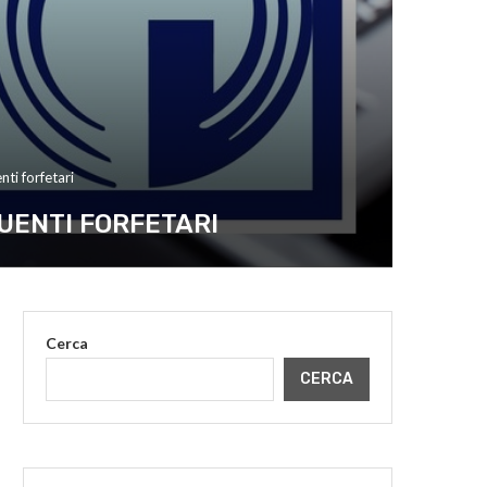
nti forfetari
BUENTI FORFETARI
Cerca
CERCA