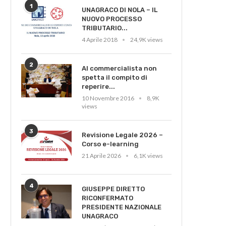
1
UNAGRACO DI NOLA – IL
NUOVO PROCESSO
TRIBUTARIO...
4 Aprile 2018
24,9K views
2
Al commercialista non
spetta il compito di
reperire...
10 Novembre 2016
8,9K
views
3
Revisione Legale 2026 –
Corso e-learning
21 Aprile 2026
6,1K views
4
GIUSEPPE DIRETTO
RICONFERMATO
PRESIDENTE NAZIONALE
UNAGRACO