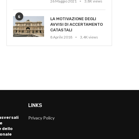
26 Maggio 2021
3,8K views
5
LA MOTIVAZIONE DEGLI
AVVISI DI ACCERTAMENTO
In vigore da oggi i nuovi
CONVENZIONE UNIPEGASO
CATASTALI
adempimenti antiriciclaggio
UNAGRACO
8 Aprile 2018
3,4K views
7 Luglio 2017
2 Maggio 2017
LINKS
sversali
Privacy Policy
 e
 dello
ionale