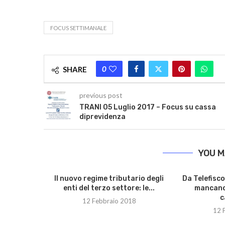
FOCUS SETTIMANALE
0
SHARE
previous post
TRANI 05 Luglio 2017 – Focus su cassa
diprevidenza
YOU M
Il nuovo regime tributario degli
Da Telefisc
enti del terzo settore: le...
mancano 
c
12 Febbraio 2018
12 