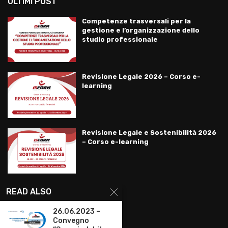
ULTIMI POST
Competenze trasversali per la
gestione e l’organizzazione dello
studio professionale
Revisione Legale 2026 – Corso e-
learning
Revisione Legale e Sostenibilità 2026
– Corso e-learning
READ ALSO
LINKS
26.06.2023 –
Privacy Policy
Convegno