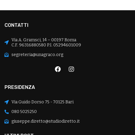
CONTATTI
Via A. Gramsci, 14 – 00197 Roma
C.F. 96316880580 P.I. 05294601009
segreteria@unagraco.org
PRESIDENZA
Via Guido Dorso 75 - 70125 Bari
080 5025250
giuseppe.diretto@studiodiretto.it