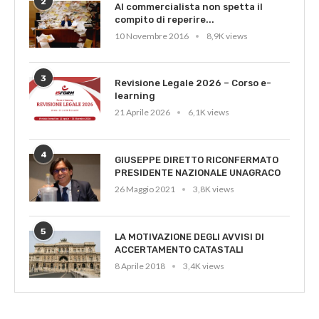
2
Al commercialista non spetta il
compito di reperire...
10 Novembre 2016
8,9K views
3
Revisione Legale 2026 – Corso e-
learning
21 Aprile 2026
6,1K views
4
GIUSEPPE DIRETTO RICONFERMATO
PRESIDENTE NAZIONALE UNAGRACO
26 Maggio 2021
3,8K views
5
LA MOTIVAZIONE DEGLI AVVISI DI
ACCERTAMENTO CATASTALI
8 Aprile 2018
3,4K views