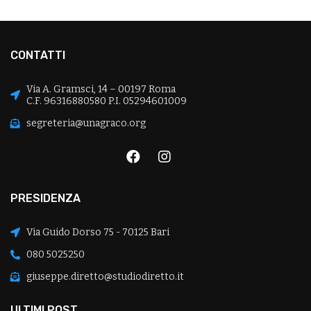
CONTATTI
Via A. Gramsci, 14 – 00197 Roma
C.F. 96316880580 P.I. 05294601009
segreteria@unagraco.org
PRESIDENZA
Via Guido Dorso 75 - 70125 Bari
080 5025250
giuseppe.diretto@studiodiretto.it
ULTIMI POST