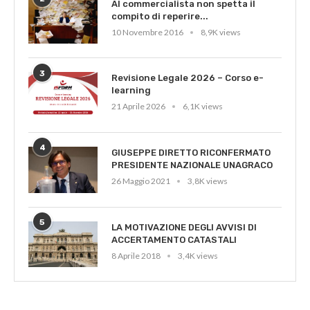
Al commercialista non spetta il
compito di reperire...
10 Novembre 2016
8,9K views
3
Revisione Legale 2026 – Corso e-
learning
21 Aprile 2026
6,1K views
4
GIUSEPPE DIRETTO RICONFERMATO
PRESIDENTE NAZIONALE UNAGRACO
26 Maggio 2021
3,8K views
5
LA MOTIVAZIONE DEGLI AVVISI DI
ACCERTAMENTO CATASTALI
8 Aprile 2018
3,4K views