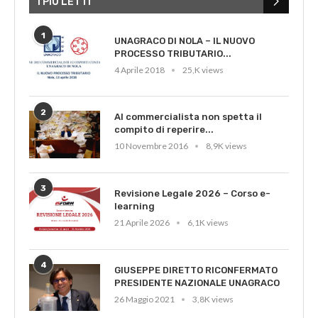
I PIÙ LETTI
1
UNAGRACO DI NOLA – IL NUOVO
PROCESSO TRIBUTARIO...
4 Aprile 2018
25,K views
2
Al commercialista non spetta il
compito di reperire...
10 Novembre 2016
8,9K views
3
Revisione Legale 2026 – Corso e-
learning
21 Aprile 2026
6,1K views
4
GIUSEPPE DIRETTO RICONFERMATO
PRESIDENTE NAZIONALE UNAGRACO
26 Maggio 2021
3,8K views