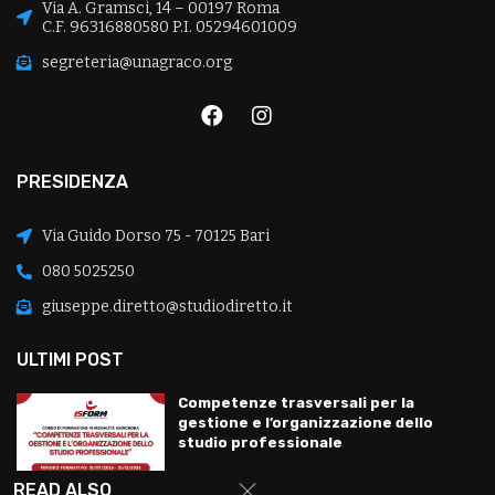
Via A. Gramsci, 14 – 00197 Roma
C.F. 96316880580 P.I. 05294601009
segreteria@unagraco.org
PRESIDENZA
Via Guido Dorso 75 - 70125 Bari
080 5025250
giuseppe.diretto@studiodiretto.it
ULTIMI POST
Competenze trasversali per la
gestione e l’organizzazione dello
studio professionale
READ ALSO