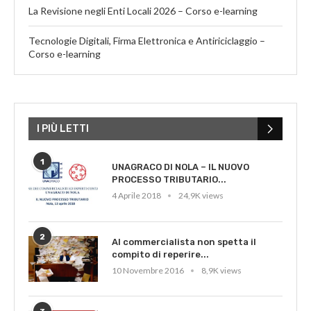
La Revisione negli Enti Locali 2026 – Corso e-learning
Tecnologie Digitali, Firma Elettronica e Antiriciclaggio –
Corso e-learning
I PIÙ LETTI
1
UNAGRACO DI NOLA – IL NUOVO
PROCESSO TRIBUTARIO...
4 Aprile 2018
24,9K views
2
Al commercialista non spetta il
compito di reperire...
10 Novembre 2016
8,9K views