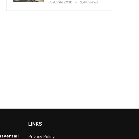
8 Aprile 2018
3,4K views
COMUNICATO STAMPA
CONGRESSO NAZIONALE
CONGIUNTO INCONTRO AL MEF
UNAGRACO: Napoli 27-28-
DELLE ASSOCIAZIONI DEI
aprile 2017
COMMERCIALISTI...
23 Marzo 2017
19 Settembre 2017
LINKS
sversali
Privacy Policy