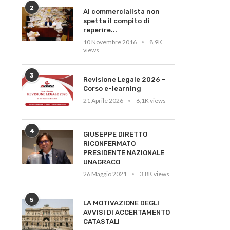
2
Al commercialista non
spetta il compito di
reperire...
10 Novembre 2016
8,9K
views
3
Revisione Legale 2026 –
Corso e-learning
21 Aprile 2026
6,1K views
4
GIUSEPPE DIRETTO
RICONFERMATO
PRESIDENTE NAZIONALE
UNAGRACO
26 Maggio 2021
3,8K views
5
LA MOTIVAZIONE DEGLI
AVVISI DI ACCERTAMENTO
CATASTALI