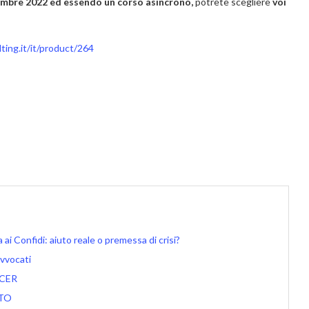
embre 2022 ed essendo un corso asincrono,
potrete scegliere
voi
ing.it/it/product/264
i Confidi: aiuto reale o premessa di crisi?
avvocati
ICER
NTO