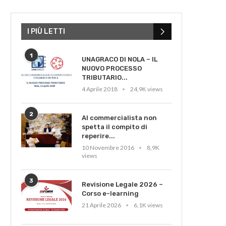
I PIÙ LETTI
1
UNAGRACO DI NOLA – IL
NUOVO PROCESSO
TRIBUTARIO...
4 Aprile 2018
24,9K views
2
Al commercialista non
spetta il compito di
reperire...
10 Novembre 2016
8,9K
views
3
Revisione Legale 2026 –
Corso e-learning
21 Aprile 2026
6,1K views