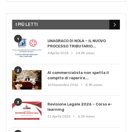
I PIÙ LETTI
1
UNAGRACO DI NOLA – IL NUOVO
PROCESSO TRIBUTARIO...
4 Aprile 2018
24,9K views
2
Al commercialista non spetta il
compito di reperire...
10 Novembre 2016
8,9K views
3
Revisione Legale 2026 – Corso e-
learning
21 Aprile 2026
6,1K views