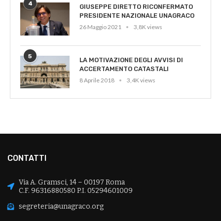
4
GIUSEPPE DIRETTO RICONFERMATO
PRESIDENTE NAZIONALE UNAGRACO
26 Maggio 2021
3,8K views
5
LA MOTIVAZIONE DEGLI AVVISI DI
ACCERTAMENTO CATASTALI
8 Aprile 2018
3,4K views
CONTATTI
Via A. Gramsci, 14 – 00197 Roma
C.F. 96316880580 P.I. 05294601009
segreteria@unagraco.org