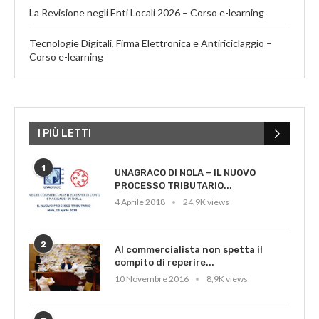
La Revisione negli Enti Locali 2026 – Corso e-learning
Tecnologie Digitali, Firma Elettronica e Antiriciclaggio –
Corso e-learning
I PIÙ LETTI
1
UNAGRACO DI NOLA – IL NUOVO
PROCESSO TRIBUTARIO...
4 Aprile 2018
24,9K views
2
Al commercialista non spetta il
compito di reperire...
10 Novembre 2016
8,9K views