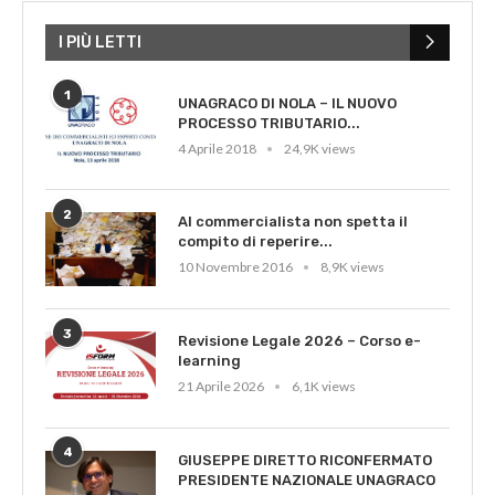
I PIÙ LETTI
1
UNAGRACO DI NOLA – IL NUOVO
PROCESSO TRIBUTARIO...
4 Aprile 2018
24,9K views
2
Al commercialista non spetta il
compito di reperire...
10 Novembre 2016
8,9K views
3
Revisione Legale 2026 – Corso e-
learning
21 Aprile 2026
6,1K views
4
GIUSEPPE DIRETTO RICONFERMATO
PRESIDENTE NAZIONALE UNAGRACO