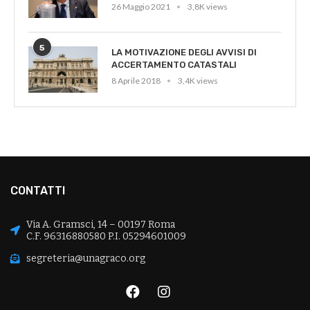
26 Maggio 2021
3,8K views
5
LA MOTIVAZIONE DEGLI AVVISI DI
ACCERTAMENTO CATASTALI
8 Aprile 2018
3,4K views
CONTATTI
Via A. Gramsci, 14 – 00197 Roma
C.F. 96316880580 P.I. 05294601009
segreteria@unagraco.org