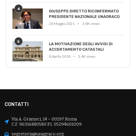
4
GIUSEPPE DIRETTO RICONFERMATO
PRESIDENTE NAZIONALE UNAGRACO
26 Maggio 2021
3,8K views
5
LA MOTIVAZIONE DEGLI AVVISI DI
ACCERTAMENTO CATASTALI
8 Aprile 2018
3,4K views
CONTATTI
Via A. Gramsci, 14 – 00197 Roma
C.F. 96316880580 P.I. 05294601009
segreteria@unagraco.org