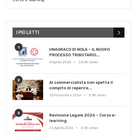
I PIÙ LETTI
1
UNAGRACO DI NOLA – IL NUOVO
PROCESSO TRIBUTARIO...
4 Aprile 2018
24,9K views
2
Al commercialista non spetta il
compito di reperire...
10 Novembre 2016
8,9K views
3
Revisione Legale 2026 – Corso e-
learning
21 Aprile 2026
6,1K views