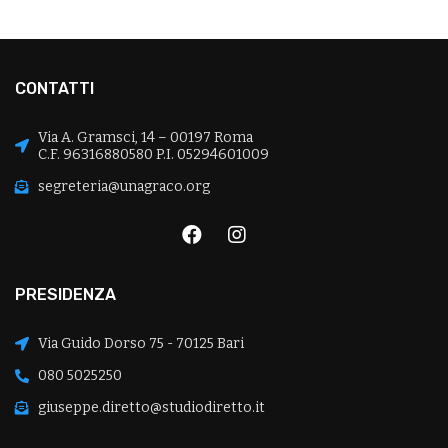
CONTATTI
Via A. Gramsci, 14 – 00197 Roma
C.F. 96316880580 P.I. 05294601009
segreteria@unagraco.org
PRESIDENZA
Via Guido Dorso 75 - 70125 Bari
080 5025250
giuseppe.diretto@studiodiretto.it